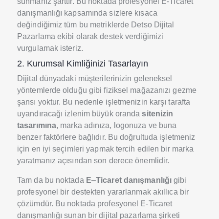
sunmanız şarttır. Bu noktada profesyonel E-Ticaret
danışmanlığı kapsamında sizlere kısaca
değindiğimiz tüm bu metriklerde Detso Dijital
Pazarlama ekibi olarak destek verdiğimizi
vurgulamak isteriz.
2. Kurumsal Kimliğinizi Tasarlayın
Dijital dünyadaki müşterilerinizin geleneksel
yöntemlerde olduğu gibi fiziksel mağazanızı gezme
şansı yoktur. Bu nedenle işletmenizin karşı tarafta
uyandıracağı izlenim büyük oranda
sitenizin
tasarımına
, marka adınıza, logonuza ve buna
benzer faktörlere bağlıdır. Bu doğrultuda işletmeniz
için en iyi seçimleri yapmak tercih edilen bir marka
yaratmanız açısından son derece önemlidir.
Tam da bu noktada
E
–
Ticaret
danışmanlığı
gibi
profesyonel bir destekten yararlanmak akıllıca bir
çözümdür. Bu noktada profesyonel E-Ticaret
danışmanlığı sunan bir dijital pazarlama şirketi