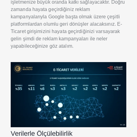
işletmenize büyük oranda katkı sağlayacaktır. Doğru
zamanda hayata geçirdiğiniz reklam
kampanyalarıyla Google başta olmak üzere çeşitli
platformlardan olumlu geri dönüşler alacaksınız. E-
Ticaret girişimizini hayata geçirdiğinizi varsayarak
gelin şimdi de reklam kampanyaları ile neler
yapabileceğinize göz atalım.
Verilerle Ölçülebilirlik