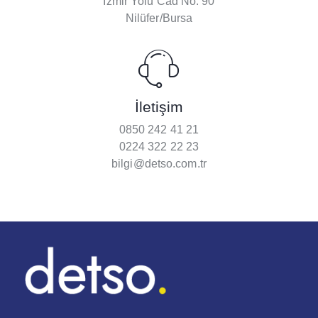
İzmir Yolu Cad No: 90
Nilüfer/Bursa
İletişim
0850 242 41 21
0224 322 22 23
bilgi@detso.com.tr