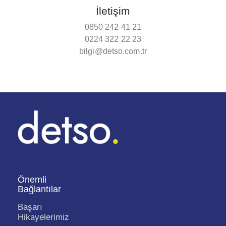
İletişim
0850 242 41 21
0224 322 22 23
bilgi@detso.com.tr
Önemli
Bağlantılar
Başarı
Hikayelerimiz